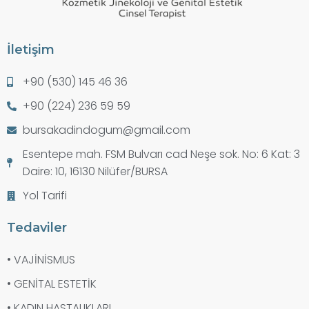
İletişim
+90 (530) 145 46 36
+90 (224) 236 59 59
bursakadindogum@gmail.com
Esentepe mah. FSM Bulvarı cad Neşe sok. No: 6 Kat: 3
Daire: 10, 16130 Nilüfer/BURSA
Yol Tarifi
Tedaviler
• VAJİNİSMUS
• GENİTAL ESTETİK
• KADIN HASTALIKLARI